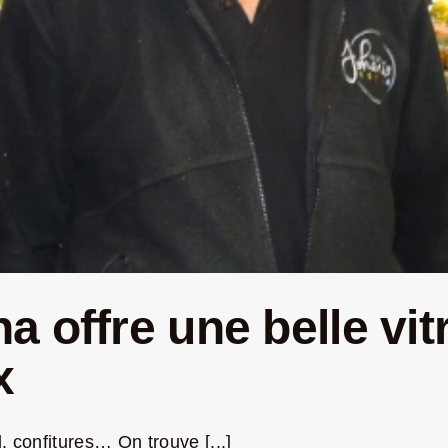
 offre une belle vit
x
, confitures… On trouve [...]