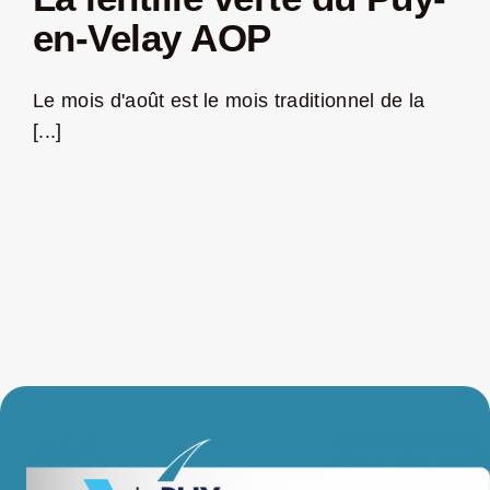
en-Velay AOP
LA ROUTE DES PRODUCTEURS
Le mois d'août est le mois traditionnel de la
NOUS CONTACTER
[...]
Rechercher:
Nouveau Magazine EnVelay