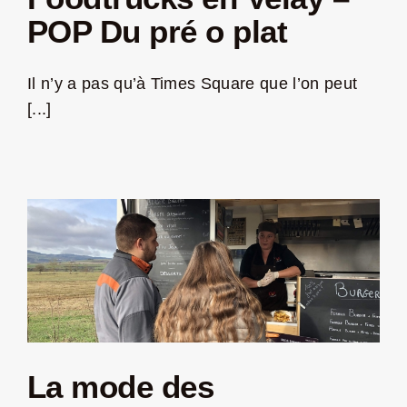
POP Du pré o plat
LA ROUTE DES PRODUCTEURS
Il n’y a pas qu’à Times Square que l’on peut
NOUS CONTACTER
[...]
Rechercher:
La mode des
Nouveau Magazine EnVelay