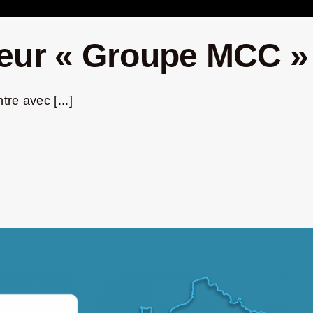
neur « Groupe MCC »
re avec [...]