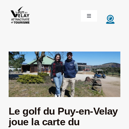
Passer
au
Toggle
contenu
Navigation
ACCUEIL
DÉCOUVRIR LE VELAY
INVESTIR EN VELAY
ÉTUDIER EN VELAY
CONGRÈS ET SÉMINAIRES
Le golf du Puy-en-Velay
joue la carte du
LE VELAY RECRUTE