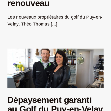
renouveau
LA ROUTE DES PRODUCTEURS
Les nouveaux propriétaires du golf du Puy-en-
Velay, Théo Thomas [...]
NOUS CONTACTER
Rechercher:
Dépaysement garanti
Nouveau Magazine EnVelay
au Golf du Puy-en-Velay