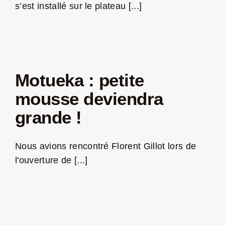
Jeu concours – Gagnez votre bûche de Noël 2025
s’est installé sur le plateau [...]
Motueka : petite
mousse deviendra
grande !
Nous avions rencontré Florent Gillot lors de
l'ouverture de [...]