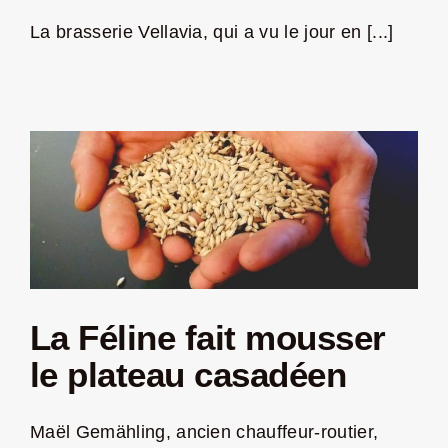
La brasserie Vellavia, qui a vu le jour en [...]
LA ROUTE DES PRODUCTEURS
NOUS CONTACTER
Rechercher:
La Féline fait mousser
le plateau casadéen
Nouveau Magazine EnVelay
Maël Gemähling, ancien chauffeur-routier,