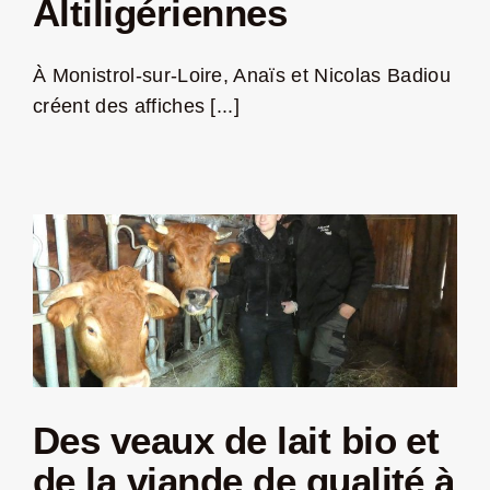
Altiligériennes
LA ROUTE DES PRODUCTEURS
À Monistrol-sur-Loire, Anaïs et Nicolas Badiou
créent des affiches [...]
NOUS CONTACTER
Rechercher:
Des veaux de lait bio et
Nouveau Magazine EnVelay
de la viande de qualité à