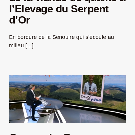
l’Elevage du Serpent
Jeu concours – Gagnez votre bûche de Noël 2025
d’Or
En bordure de la Senouire qui s’écoule au
milieu [...]