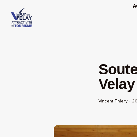
Passer
A
au
contenu
Soute
Velay 
Vincent Thiery
·
26