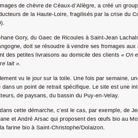
omages de chèvre de Céaux-d’Allègre, a créé un grou
oducteurs de la Haute-Loire, fragilisés par la crise d
).
éphane Gory, du Gaec de Ricoules à Saint-Jean Lacha
angogne, doit se résoudre à vendre ses fromages aux 
t des petites livraisons au domicile des clients
« On e
e lait ».
ement vu le jour sur la toile. Une fois par semaine, une
ans un point de retrait spécifique. Le site est une ini
cteurs, de paysans, du bassin du Puy-en-Velay.
s dans cette démarche, c’est le cas, par exemple, de J
iane et André Arsac qui proposent des œufs bio au Mon
la farine bio à Saint-Christophe/Dolaizon.