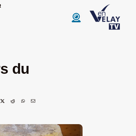
R
rs du