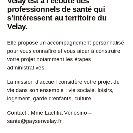
Velay est à l’écoute des
professionnels de santé qui
Jeu concours – Gagnez votre bûche de Noël 2025
s’intéressent au territoire du
Velay.
Elle propose un accompagnement personnalisé
pour vous connaître et vous aider à construire
votre projet notamment les étapes
administratives.
La mission d’accueil considère votre projet de
vie dans son ensemble : vie sociale, loisirs,
logement, garde d’enfants, culture…
Contact : Mme Laetitia Venosino –
sante@paysenvelay.fr