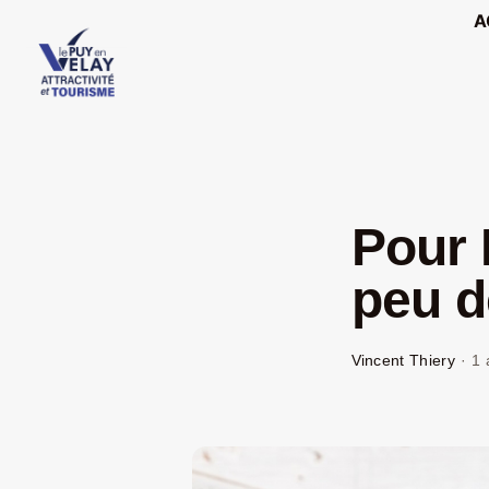
Passer
A
au
contenu
Pour 
peu d
Vincent Thiery
·
1 