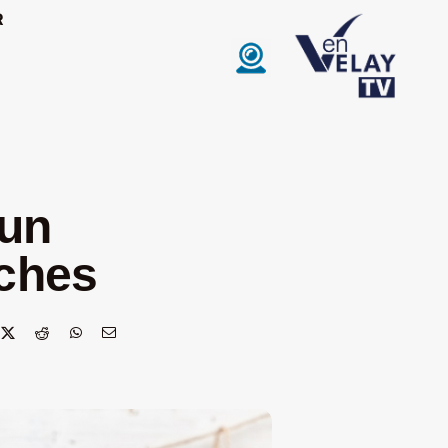
R
 un
oches