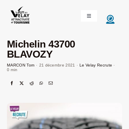
Passer
au
Toggle
contenu
Navigation
ACCUEIL
Michelin 43700
DÉCOUVRIR LE VELAY
BLAVOZY
MARCON Tom
·
21 décembre 2021
·
Le Velay Recrute
·
INVESTIR EN VELAY
0 min
ÉTUDIER EN VELAY
CONGRÈS ET SÉMINAIRES
LE VELAY RECRUTE