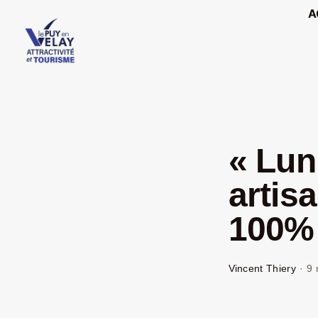
Passer
A
au
contenu
« Lun
artisa
100% 
Vincent Thiery
·
9 