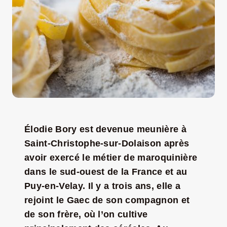
LA ROUTE DES PRODUCTEURS
NOUS CONTACTER
Rechercher:
Élodie Bory est devenue meunière à
Saint-Christophe-sur-Dolaison
après
avoir exercé le métier de maroquinière
dans le sud-ouest de la France et au
Puy-en-Velay. Il y a trois ans, elle a
rejoint le Gaec de son compagnon et
Nouveau Magazine EnVelay
de son frère,
où l’on cultive