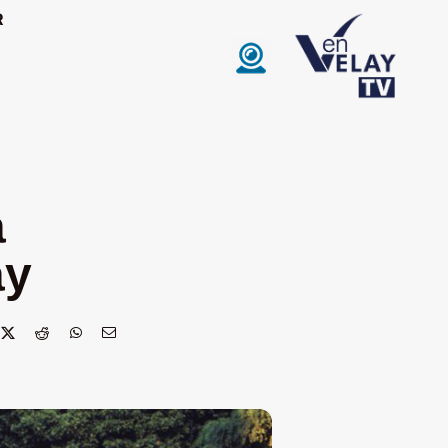
R
a
ay