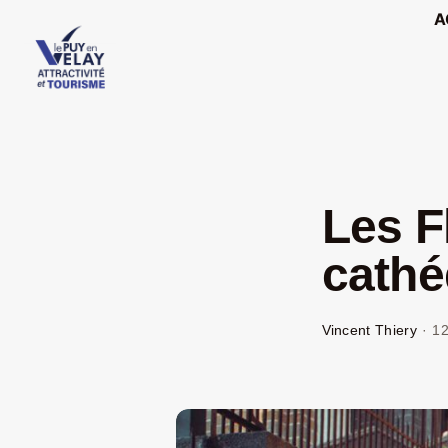
Passer
A
au
contenu
Les F
cathé
Vincent Thiery
·
1