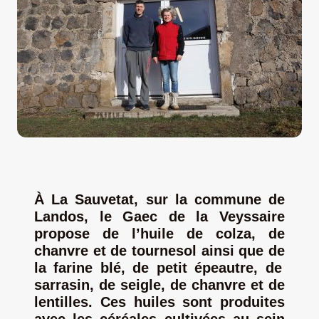
LA ROUTE DES PRODUCTEURS
NOUS CONTACTER
Rechercher:
À
La Sauvetat,
sur la
commune de
Landos
,
l
e Gaec de la Veyssaire
propose
de l’
huile de colza
,
de
chanvre
et de tournesol
ainsi que de
la farine
blé, de petit épeautre, de
sarrasin, de seigle, de chanvre et de
Nouveau Magazine EnVelay
lentilles
. Ces huiles sont produites