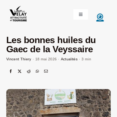
Passer
au
Toggle
contenu
Navigation
ACCUEIL
Les bonnes huiles du
DÉCOUVRIR LE VELAY
Gaec de la Veyssaire
Vincent Thiery
·
18 mai 2026
·
Actualités
·
3 min
INVESTIR EN VELAY
ÉTUDIER EN VELAY
CONGRÈS ET SÉMINAIRES
LE VELAY RECRUTE