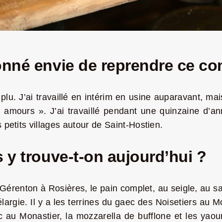
onné envie de reprendre ce c
 plu. J’ai travaillé en intérim en usine auparavant, m
s amours ». J’ai travaillé pendant une quinzaine d’
s petits villages autour de Saint-Hostien.
 y trouve-t-on aujourd’hui ?
t Gérenton à Rosières, le pain complet, au seigle, au s
largie. Il y a les terrines du gaec des Noisetiers au 
 au Monastier, la mozzarella de bufflone et les yaour