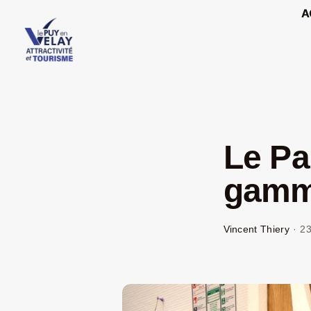
Passer
A
au
contenu
Le Pa
gamme
Vincent Thiery
·
23