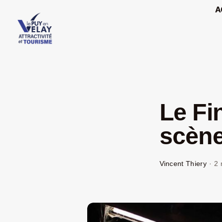
Passer
A
au
contenu
Le Fi
scèn
Vincent Thiery
·
2 