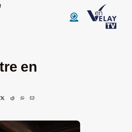
R
tre en