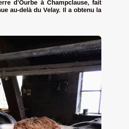
rre d’Ourbe à Champclause, fait
ue au-delà du Velay. Il a obtenu la