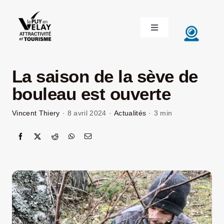
Passer
au
Toggle
contenu
Navigation
ACCUEIL
La saison de la sève de
DÉCOUVRIR LE VELAY
bouleau est ouverte
Vincent Thiery
·
8 avril 2024
·
Actualités
·
3 min
INVESTIR EN VELAY
ÉTUDIER EN VELAY
CONGRÈS ET SÉMINAIRES
LE VELAY RECRUTE