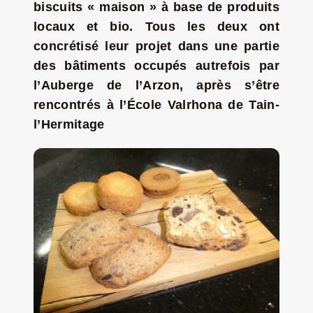
biscuits « maison » à base de produits
Jeu concours – Gagnez votre bûche de Noël 2025
locaux et bio. Tous les deux ont
concrétisé leur projet dans une partie
des bâtiments occupés autrefois par
l’Auberge de l’Arzon, après s’être
rencontrés
à l’École Valrhona de Tain-
l’Hermitage