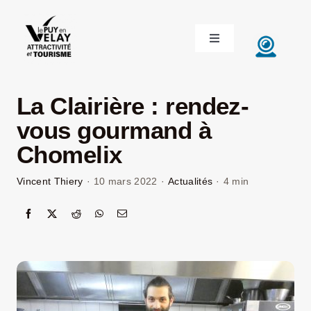
Passer
au
Toggle
contenu
Navigation
ACCUEIL
La Clairière : rendez-
DÉCOUVRIR LE VELAY
vous gourmand à
Chomelix
INVESTIR EN VELAY
Vincent Thiery
·
10 mars 2022
·
Actualités
·
4 min
ÉTUDIER EN VELAY
CONGRÈS ET SÉMINAIRES
LE VELAY RECRUTE