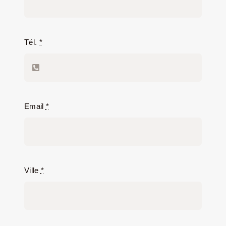
LA ROUTE DES PRODUCTEURS
Tél.
*
NOUS CONTACTER
Rechercher:
Email
*
Ville
*
Nouveau Magazine EnVelay