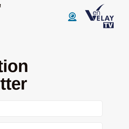
R
tion
tter