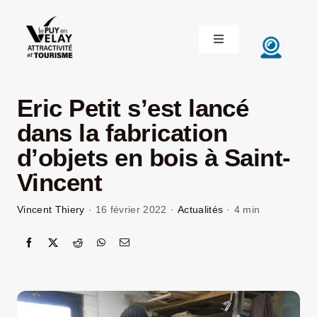
Passer
au
Toggle
contenu
Navigation
ACCUEIL
Eric Petit s’est lancé
DÉCOUVRIR LE VELAY
dans la fabrication
d’objets en bois à Saint-
INVESTIR EN VELAY
Vincent
Vincent Thiery
·
16 février 2022
·
Actualités
·
4 min
ÉTUDIER EN VELAY
CONGRÈS ET SÉMINAIRES
LE VELAY RECRUTE