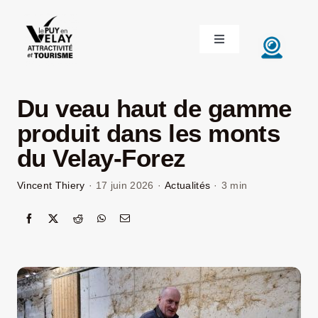
Passer
au
Toggle
contenu
Navigation
ACCUEIL
Du veau haut de gamme
DÉCOUVRIR LE VELAY
produit dans les monts
du Velay-Forez
INVESTIR EN VELAY
Vincent Thiery
·
17 juin 2026
·
Actualités
·
3 min
ÉTUDIER EN VELAY
CONGRÈS ET SÉMINAIRES
LE VELAY RECRUTE