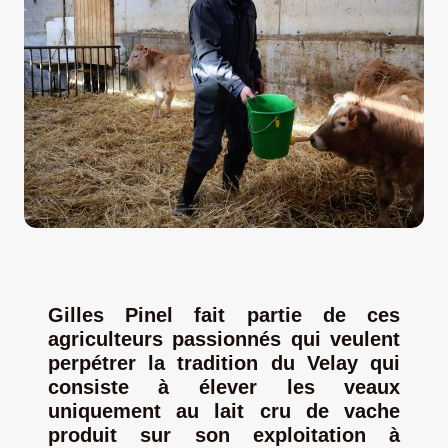
LA ROUTE DES PRODUCTEURS
NOUS CONTACTER
Rechercher:
Gilles Pinel fait partie de ces
agriculteurs passionnés qui veulent
perpétrer la tradition du Velay qui
consiste à élever les veaux
uniquement au lait cru de vache
Nouveau Magazine EnVelay
produit sur son exploitation à