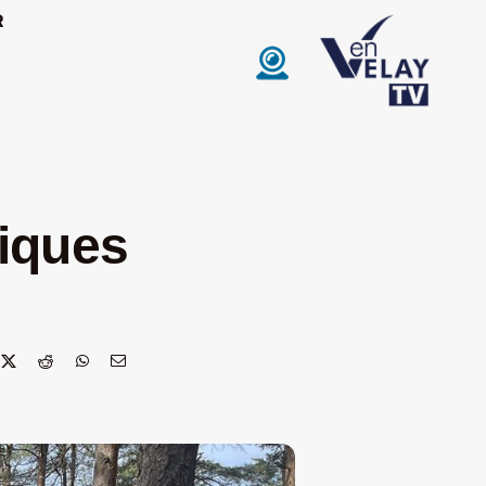
R
riques