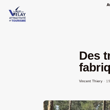
Passer
A
au
contenu
Des t
fabri
Vincent Thiery
·
19