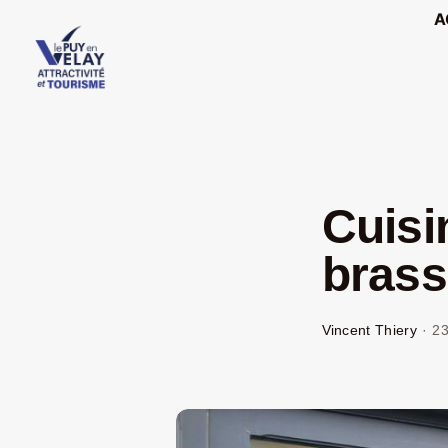
Passer
A
au
contenu
Cuisi
brass
Vincent Thiery
·
23