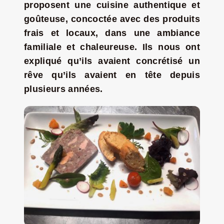
proposent une cuisine authentique et
Jeu concours – Gagnez votre bûche de Noël 2025
goûteuse, concoctée avec des produits
frais et locaux, dans une ambiance
familiale et chaleureuse. Ils nous ont
expliqué qu’ils avaient concrétisé un
rêve qu’ils avaient en tête depuis
plusieurs années.