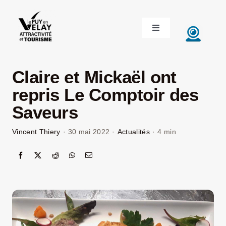
Passer
au
Toggle
contenu
Navigation
ACCUEIL
Claire et Mickaël ont
DÉCOUVRIR LE VELAY
repris Le Comptoir des
Saveurs
INVESTIR EN VELAY
Vincent Thiery
·
30 mai 2022
·
Actualités
·
4 min
ÉTUDIER EN VELAY
CONGRÈS ET SÉMINAIRES
LE VELAY RECRUTE