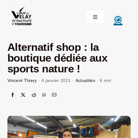
Passer
au
Toggle
contenu
Navigation
ACCUEIL
Alternatif shop : la
DÉCOUVRIR LE VELAY
boutique dédiée aux
sports nature !
INVESTIR EN VELAY
Vincent Thiery
·
4 janvier 2021
·
Actualités
·
6 min
ÉTUDIER EN VELAY
CONGRÈS ET SÉMINAIRES
LE VELAY RECRUTE