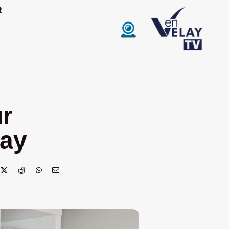
R
ur
lay