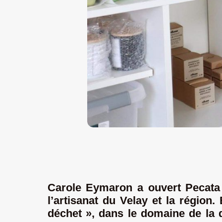
Carole Eymaron
a ouvert
Pecata
l’artisanat
du Velay
et
l
a région.
E
déchet », dans le domaine de la d