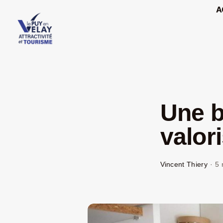
Passer
A
au
contenu
Une b
valori
Vincent Thiery
·
5 