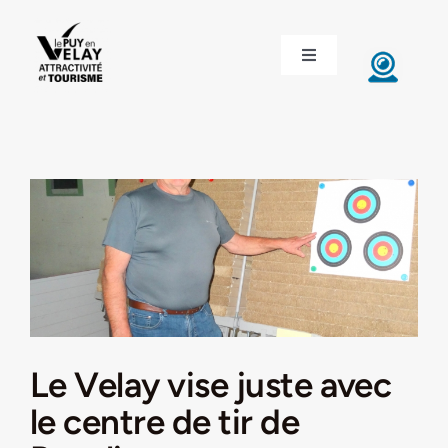
Passer
au
Toggle
contenu
Navigation
ACCUEIL
DÉCOUVRIR LE VELAY
INVESTIR EN VELAY
ÉTUDIER EN VELAY
CONGRÈS ET SÉMINAIRES
Le Velay vise juste avec
le centre de tir de
LE VELAY RECRUTE