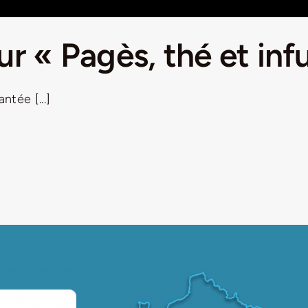
r « Pagès, thé et inf
ntée [...]