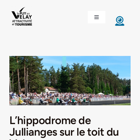
Passer
au
Toggle
contenu
Navigation
ACCUEIL
DÉCOUVRIR LE VELAY
INVESTIR EN VELAY
ÉTUDIER EN VELAY
CONGRÈS ET SÉMINAIRES
L’hippodrome de
Jullianges sur le toit du
LE VELAY RECRUTE